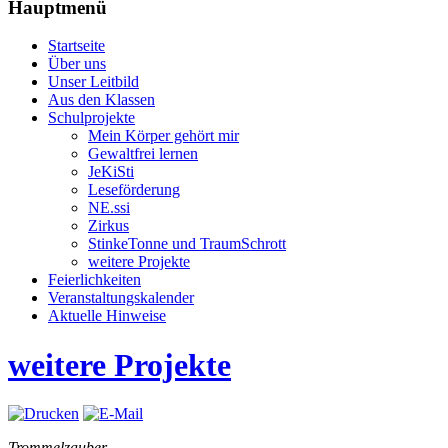
Hauptmenü
Startseite
Über uns
Unser Leitbild
Aus den Klassen
Schulprojekte
Mein Körper gehört mir
Gewaltfrei lernen
JeKiSti
Leseförderung
NE.ssi
Zirkus
StinkeTonne und TraumSchrott
weitere Projekte
Feierlichkeiten
Veranstaltungskalender
Aktuelle Hinweise
weitere Projekte
Trommelzauber